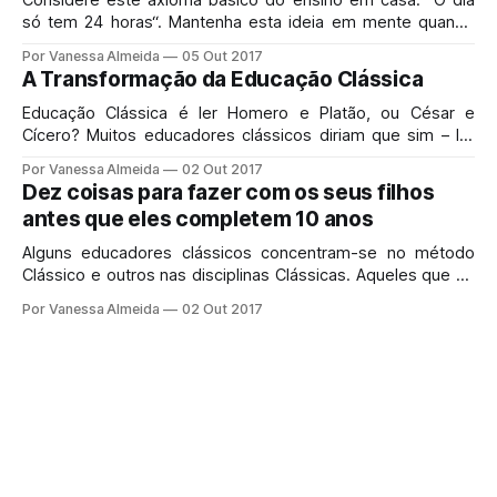
só tem 24 horas“. Mantenha esta ideia em mente quando
você estiver decidindo quais dos muitos assuntos que o
Por Vanessa Almeida
05 Out 2017
seu filho irá estudar nos seus anos de escolaridade. Qual a
A Transformação da Educação Clássica
melhor maneira de usar o tempo a cada dia?
Educação Clássica é ler Homero e Platão, ou César e
Cícero? Muitos educadores clássicos diriam que sim – ler
tal literatura é parte essencial de uma educação clássica.
Por Vanessa Almeida
02 Out 2017
Mas será que um foco descontrolado sobre a literatura
Dez coisas para fazer com os seus filhos
clássica – grega e romana – nos leva a Cristo?
antes que eles completem 10 anos
Alguns educadores clássicos concentram-se no método
Clássico e outros nas disciplinas Clássicas. Aqueles que se
concentram nas disciplinas (latim, lógica, etc), tendem a
Por Vanessa Almeida
02 Out 2017
querer entrar nas acadêmicas o mais cedo possível.