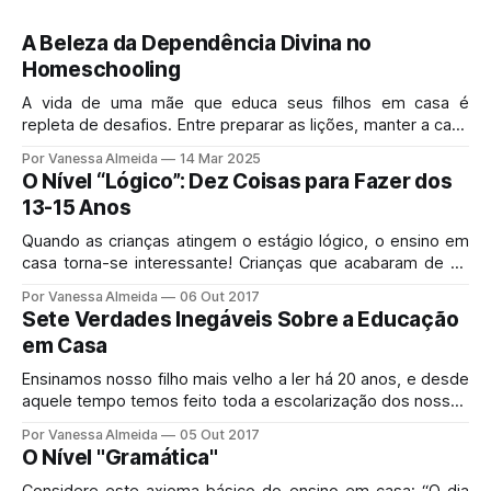
A Beleza da Dependência Divina no
Homeschooling
A vida de uma mãe que educa seus filhos em casa é
repleta de desafios. Entre preparar as lições, manter a casa
em ordem e suprir as necessidades emocionais e
Por Vanessa Almeida
14 Mar 2025
espirituais dos filhos, muitas vezes nos sentimos
O Nível “Lógico”: Dez Coisas para Fazer dos
sobrecarregadas.
13-15 Anos
Quando as crianças atingem o estágio lógico, o ensino em
casa torna-se interessante! Crianças que acabaram de se
tornar adolescentes estão se tornando criaturas pensantes,
Por Vanessa Almeida
06 Out 2017
questionadoras e racionais. Elas não ficam mais satisfeitas
Sete Verdades Inegáveis Sobre a Educação
em saber o que aconteceu; elas querem saber o por quê.
em Casa
Ensinamos nosso filho mais velho a ler há 20 anos, e desde
aquele tempo temos feito toda a escolarização dos nossos
filhos em casa. Naquele tempo, havia apenas poucos
Por Vanessa Almeida
05 Out 2017
milhares de crianças sendo educadas em casa nos Estados
O Nível "Gramática"
Unidos.
Considere este axioma básico do ensino em casa: “O dia