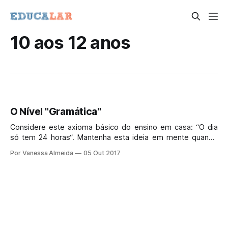
10 aos 12 anos
O Nível "Gramática"
Considere este axioma básico do ensino em casa: “O dia
só tem 24 horas“. Mantenha esta ideia em mente quando
você estiver decidindo quais dos muitos assuntos que o
Por Vanessa Almeida
05 Out 2017
seu filho irá estudar nos seus anos de escolaridade. Qual a
melhor maneira de usar o tempo a cada dia?