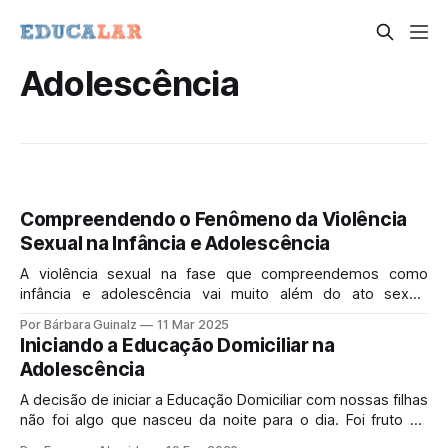
Adolescência
Compreendendo o Fenômeno da Violência
Sexual na Infância e Adolescência
A violência sexual na fase que compreendemos como
infância e adolescência vai muito além do ato sexual
propriamente dito. Essa violência configura qualquer
Por Bárbara Guinalz
11 Mar 2025
exposição precoce à sexualidade, a qual possamos
Iniciando a Educação Domiciliar na
submeter uma criança, incluindo atos libidinosos.
Adolescência
A decisão de iniciar a Educação Domiciliar com nossas filhas
não foi algo que nasceu da noite para o dia. Foi fruto de
muita reflexão, pesquisa, leitura e, sobretudo, oração.