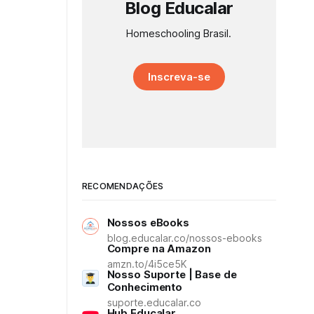
Blog Educalar
Homeschooling Brasil.
Inscreva-se
RECOMENDAÇÕES
Nossos eBooks
blog.educalar.co/nossos-ebooks
Compre na Amazon
amzn.to/4i5ce5K
Nosso Suporte | Base de
Conhecimento
suporte.educalar.co
Hub Educalar