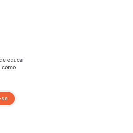
 de educar
ai como
-se