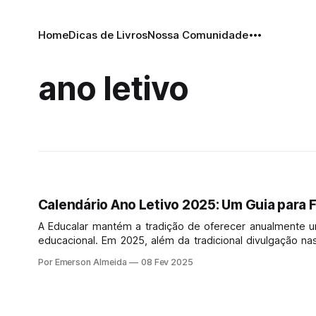
Home
Dicas de Livros
Nossa Comunidade
ano letivo
Calendário Ano Letivo 2025: Um Guia para 
A Educalar mantém a tradição de oferecer anualmente um 
educacional. Em 2025, além da tradicional divulgação 
Educalar, o calendário estará acessível também em nosso
Por Emerson Almeida
08 Fev 2025