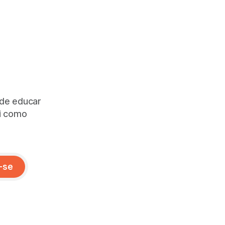
 de educar
ai como
-se