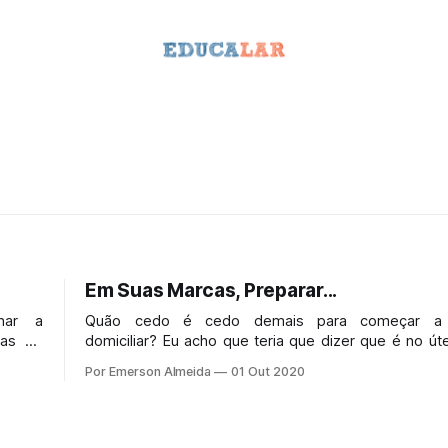
Em Suas Marcas, Preparar...
nar a
Quão cedo é cedo demais para começar a 
ias de
domiciliar? Eu acho que teria que dizer que é no út
cursos
disso, é seguro começar. Sério, pessoas (e até os pr
Por Emerson Almeida
01 Out 2020
da medicina) subestimam a cognição e a consc
infantes.