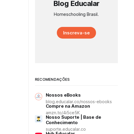
Blog Educalar
Homeschooling Brasil.
Inscreva-se
RECOMENDAÇÕES
Nossos eBooks
blog.educalar.co/nossos-ebooks
Compre na Amazon
amzn.to/4i5ce5K
Nosso Suporte | Base de
Conhecimento
suporte.educalar.co
Hub Educalar