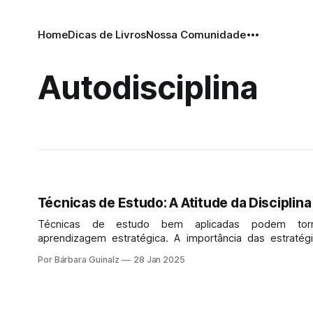
Home
Dicas de Livros
Nossa Comunidade
Autodisciplina
Técnicas de Estudo: A Atitude da Disciplina
Técnicas de estudo bem aplicadas podem tor
aprendizagem estratégica. A importância das estratég
aprendizagem consiste em tornar o uso de nossos re
Por Bárbara Guinalz
28 Jan 2025
materiais e mentais mais racional e, portanto, eficiente.