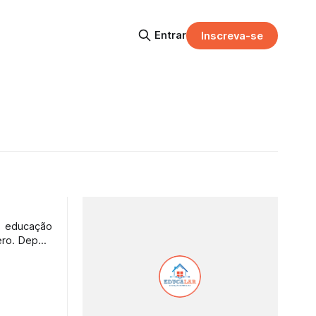
Entrar
Inscreva-se
educação
ero. Depois
ofissionais
iência dos