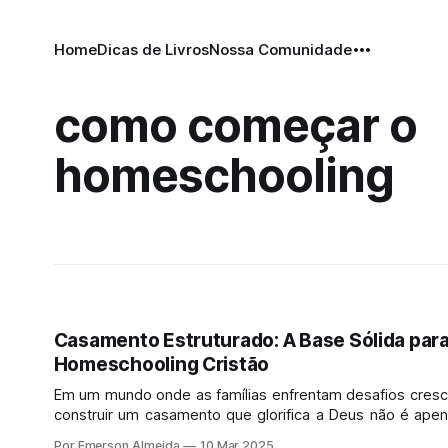
Home
Dicas de Livros
Nossa Comunidade
como começar o
homeschooling
Casamento Estruturado: A Base Sólida para
Homeschooling Cristão
Em um mundo onde as famílias enfrentam desafios cresc
construir um casamento que glorifica a Deus não é ape
ideal romântico, mas um fundamento essencial para a
Por Emerson Almeida
10 Mar 2025