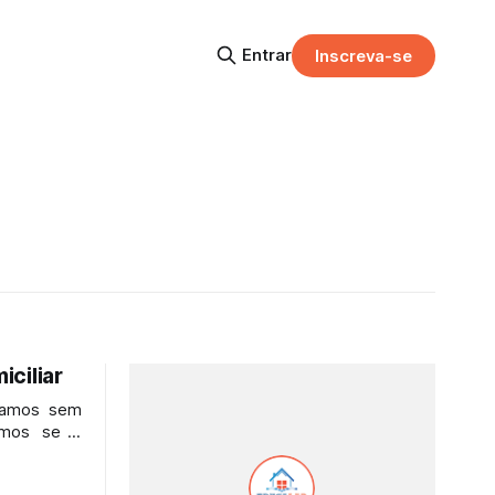
Entrar
Inscreva-se
ciliar
icamos sem
emos se é
r como é o
casa, o que