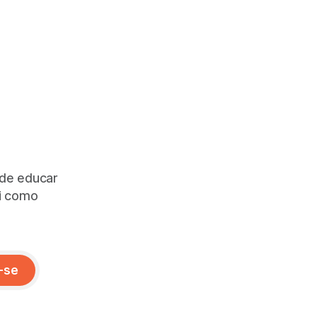
 de educar
ai como
-se