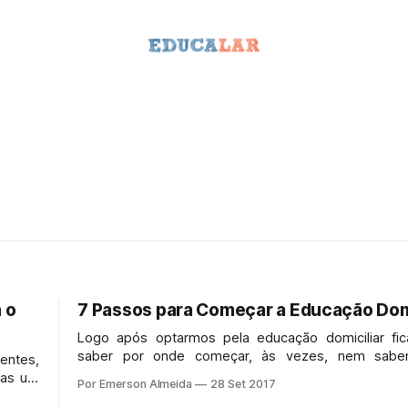
 o
7 Passos para Começar a Educação Domi
Logo após optarmos pela educação domiciliar f
saber por onde começar, às vezes, nem sab
entes,
realmente isso que queremos e precisamos entende
nas um
Por Emerson Almeida
28 Set 2017
processo para de fato educarmos nossos filhos em 
queles