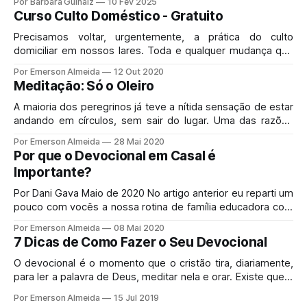
Por Bárbara Guinalz
10 Fev 2025
culpa. No esforço de ocultar tais sentimentos, as pessoas
Curso Culto Doméstico - Gratuito
estão perseguindo uma variedade de objetivos transitórios.
Precisamos voltar, urgentemente, a prática do culto
domiciliar em nossos lares. Toda e qualquer mudança que
desejamos inicia em nossa casa, adorando em família.
Por Emerson Almeida
12 Out 2020
Meditação: Só o Oleiro
A maioria dos peregrinos já teve a nítida sensação de estar
andando em círculos, sem sair do lugar. Uma das razões
disto pode ser a incredulidade. Outra, porém, tem a ver
Por Emerson Almeida
28 Mai 2020
com o fato de que é necessário que um vaso dê muitas
Por que o Devocional em Casal é
voltas sobre si mesmo, enquanto é amassado na roda
Importante?
giratória do Oleiro.
Por Dani Gava Maio de 2020 No artigo anterior eu reparti um
pouco com vocês a nossa rotina de família educadora com
três filhos. Hoje quero compartilhar como é importante
Por Emerson Almeida
08 Mai 2020
estudarmos as escrituras diariamente. Eu nem sempre tive
7 Dicas de Como Fazer o Seu Devocional
o hábito de estudar a bíblia. Nasci em um lar cristão (sou
O devocional é o momento que o cristão tira, diariamente,
para ler a palavra de Deus, meditar nela e orar. Existe quem
já tenha este hábito mais sólido que até arrisca louvar
Por Emerson Almeida
15 Jul 2019
(Cantar) a Deus. Minha sugestão aqui é que você ouça