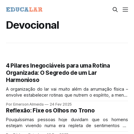
Devocional
4 Pilares Inegociáveis para uma Rotina
Organizada: O Segredo de um Lar
Harmonioso
A organização do lar vai muito além da arrumação física –
envolve estabelecer rotinas que nutrem o espírito, a mente
e os relacionamentos familiares. Quando construímos
Por Emerson Almeida
24 Fev 2025
nossa rotina familiar sobre pilares sólidos, criamos um
Reflexão: Fixe os Olhos no Trono
ambiente onde todos podem prosperar em meio à
agitação da vida moderna.
Pouquíssimas pessoas hoje duvidam que os homens
estejam vivendo numa era repleta de sentimentos de
frustração, fracasso, inadequação, ansiedade, medo e