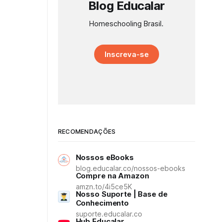
Blog Educalar
Homeschooling Brasil.
Inscreva-se
RECOMENDAÇÕES
Nossos eBooks
blog.educalar.co/nossos-ebooks
Compre na Amazon
amzn.to/4i5ce5K
Nosso Suporte | Base de
Conhecimento
suporte.educalar.co
Hub Educalar