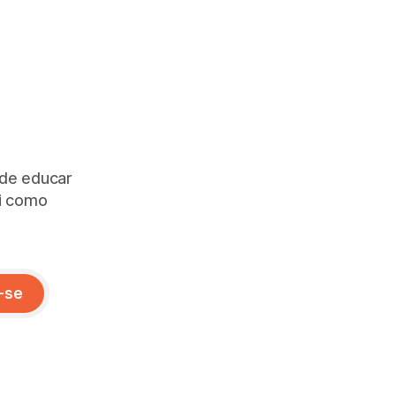
 de educar
ai como
-se