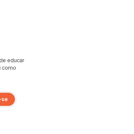
 de educar
ai como
-se