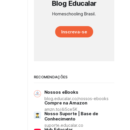
Blog Educalar
Homeschooling Brasil.
Inscreva-se
RECOMENDAÇÕES
Nossos eBooks
blog.educalar.co/nossos-ebooks
Compre na Amazon
amzn.to/4i5ce5K
Nosso Suporte | Base de
Conhecimento
suporte.educalar.co
Hub Educalar