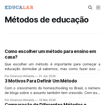
Métodos de educação
Como escolher um método para ensino em
casa?
Que escolher um método é importante para começar a
educação domiciliar já sabemos, mas como fazer isso é,
como dizem, outros quinhentos. No texto de hoje reuni
Por Emerson Almeida
01 Jun 2020
algumas dicas de como analisar um método e ver se ele se
3 Motivos Para Definir Um Método
alinha com a sua cosmovisão.
Com o crescimento do homeschooling no Brasil, o número
de blogs sobre o assunto também tem crescido. Com isso,
aumenta-se a quantidade de informação e material
Por Emerson Almeida
19 Mai 2020
disponível, o que tem sido muito benéfico para todas as
Comparação de Diferentes Métodos e