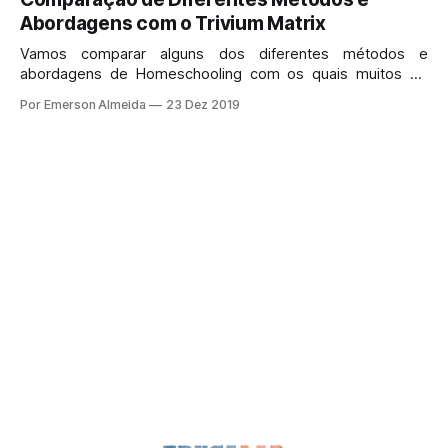
famílias.
Abordagens com o Trivium Matrix
Vamos comparar alguns dos diferentes métodos e
abordagens de Homeschooling com os quais muitos de
nós já estamos familiarizados. Antes de fazer isso, vamos
Por Emerson Almeida
23 Dez 2019
revisar o Modelo Trivium de Desenvolvimento Infantil. As
crianças passam por vários estágios de desenvolvimento
ou níveis de aprendizado.