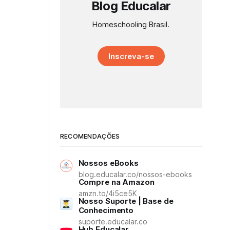
Blog Educalar
Homeschooling Brasil.
Inscreva-se
RECOMENDAÇÕES
Nossos eBooks
blog.educalar.co/nossos-ebooks
Compre na Amazon
amzn.to/4i5ce5K
Nosso Suporte | Base de
Conhecimento
suporte.educalar.co
Hub Educalar