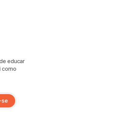
 de educar
ai como
-se