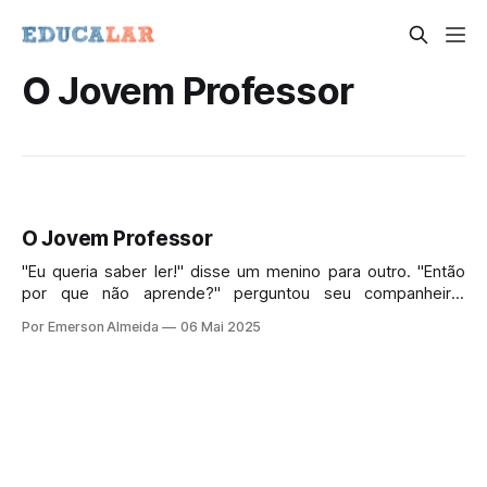
O Jovem Professor
O Jovem Professor
"Eu queria saber ler!" disse um menino para outro. "Então
por que não aprende?" perguntou seu companheiro.
"Porque não tenho ninguém para me ensinar, e minha mãe
Por Emerson Almeida
06 Mai 2025
é pobre demais para me mandar à escola," respondeu o
menino.