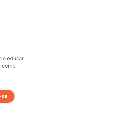
 de educar
ai como
-se