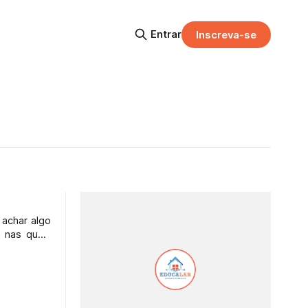
Entrar
Inscreva-se
 achar algo
 nas quais