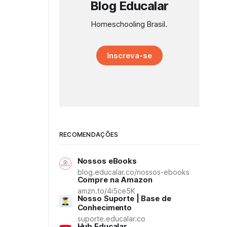
Blog Educalar
Homeschooling Brasil.
Inscreva-se
RECOMENDAÇÕES
Nossos eBooks
blog.educalar.co/nossos-ebooks
Compre na Amazon
amzn.to/4i5ce5K
Nosso Suporte | Base de
Conhecimento
suporte.educalar.co
Hub Educalar