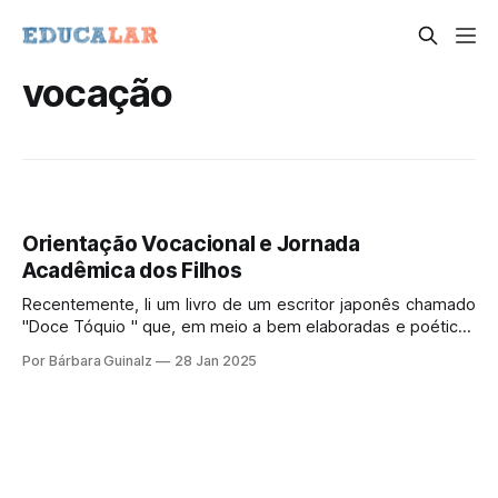
vocação
Orientação Vocacional e Jornada
Acadêmica dos Filhos
Recentemente, li um livro de um escritor japonês chamado
"Doce Tóquio " que, em meio a bem elaboradas e poéticas
palavras, tenta levar os leitores a perceber que o sentido
Por Bárbara Guinalz
28 Jan 2025
da vida é tornar-se um membro útil à sociedade.