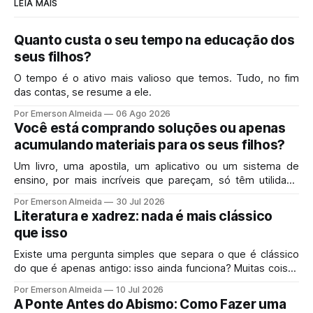
LEIA MAIS
Quanto custa o seu tempo na educação dos
seus filhos?
O tempo é o ativo mais valioso que temos. Tudo, no fim
das contas, se resume a ele.
Por Emerson Almeida
06 Ago 2026
Você está comprando soluções ou apenas
acumulando materiais para os seus filhos?
Um livro, uma apostila, um aplicativo ou um sistema de
ensino, por mais incríveis que pareçam, só têm utilidade
real se resolverem o problema exato que você enfrenta
Por Emerson Almeida
30 Jul 2026
hoje em casa.
Literatura e xadrez: nada é mais clássico
que isso
Existe uma pergunta simples que separa o que é clássico
do que é apenas antigo: isso ainda funciona? Muitas coisas
velhas morreram porque mereciam morrer.
Por Emerson Almeida
10 Jul 2026
A Ponte Antes do Abismo: Como Fazer uma