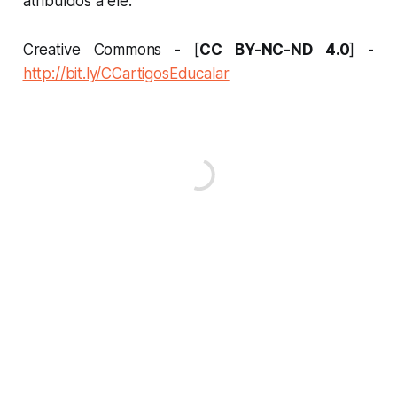
atribuídos a ele.
Creative Commons - [
CC BY-NC-ND 4.0
] -
http://bit.ly/CCartigosEducalar