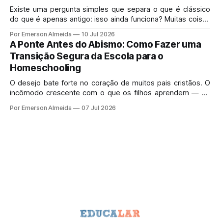
Existe uma pergunta simples que separa o que é clássico
do que é apenas antigo: isso ainda funciona? Muitas coisas
velhas morreram porque mereciam morrer.
Por Emerson Almeida
10 Jul 2026
A Ponte Antes do Abismo: Como Fazer uma
Transição Segura da Escola para o
Homeschooling
O desejo bate forte no coração de muitos pais cristãos. O
incômodo crescente com o que os filhos aprendem — ou
deixam de aprender — no sistema de ensino tradicional
Por Emerson Almeida
07 Jul 2026
gera uma pressa perfeitamente legítima.