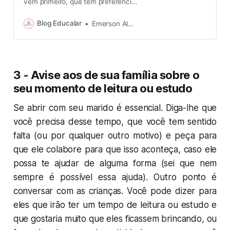
vem primeiro, que tem preferência.
Se entendemos esta definição, o
que é nossa prioridade? Começo
Blog Educalar
Emerson Almeida
este artigo com esta definição e
uma pergunta para que possamos
refletir sobre nossa prioridade de
vida. É muito comum ouvir de pais
3 - Avise aos de sua família sobre o
que: não possuem tempo, dinheiro
seu momento de leitura ou estudo
Se abrir com seu marido é essencial. Diga-lhe que
você precisa desse tempo, que você tem sentido
falta (ou por qualquer outro motivo) e peça para
que ele colabore para que isso aconteça, caso ele
possa te ajudar de alguma forma (sei que nem
sempre é possível essa ajuda). Outro ponto é
conversar com as crianças. Você pode dizer para
eles que irão ter um tempo de leitura ou estudo e
que gostaria muito que eles ficassem brincando, ou