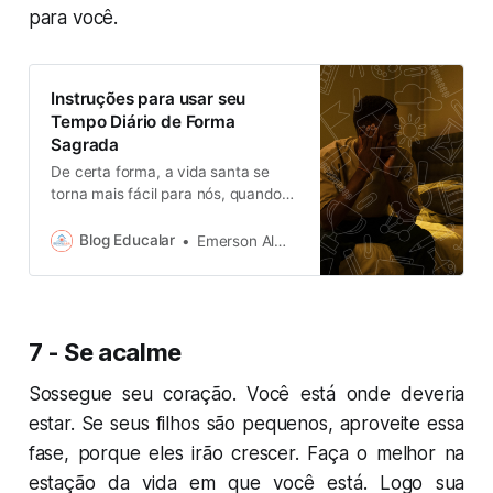
para você.
Instruções para usar seu
Tempo Diário de Forma
Sagrada
De certa forma, a vida santa se
torna mais fácil para nós, quando
conhecemos o caminho e o
método de nossos deveres, aí tudo
Blog Educalar
Emerson Almeida
cai em seu devido lugar; é de
grande ajuda quando o fazendeiro
ou comerciante…
7 - Se acalme
Sossegue seu coração. Você está onde deveria
estar. Se seus filhos são pequenos, aproveite essa
fase, porque eles irão crescer. Faça o melhor na
estação da vida em que você está. Logo sua