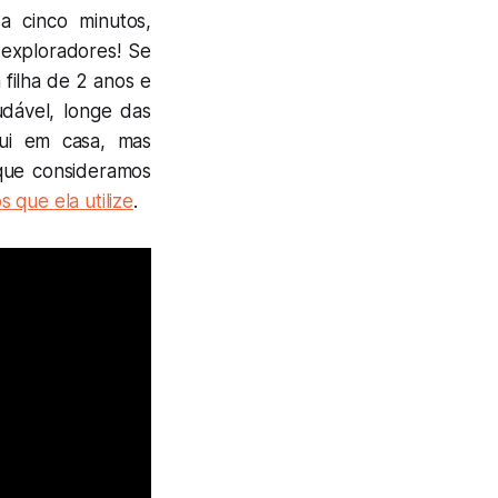
a cinco minutos,
 exploradores! Se
filha de 2 anos e
udável, longe das
qui em casa, mas
que consideramos
 que ela utilize
.