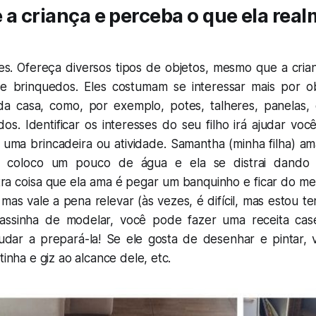
 a criança e perceba o que ela rea
tes. Ofereça diversos tipos de objetos, mesmo que a cri
e brinquedos. Eles costumam se interessar mais por o
da casa, como, por exemplo, potes, talheres, panelas
os. Identificar os interesses do seu filho irá ajudar você
 uma brincadeira ou atividade. Samantha (minha filha) am
 coloco um pouco de água e ela se distrai dando
ra coisa que ela ama é pegar um banquinho e ficar do meu
as vale a pena relevar (às vezes, é difícil, mas estou t
massinha de modelar, você pode fazer uma receita case
dar a prepará-la! Se ele gosta de desenhar e pintar,
tinha e giz ao alcance dele, etc.