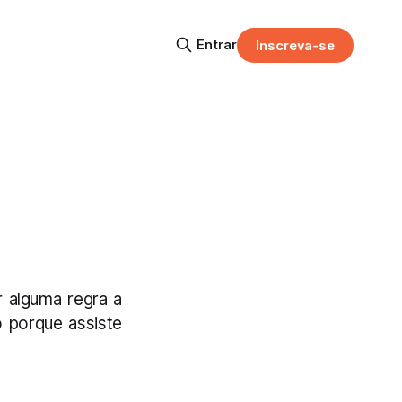
Entrar
Inscreva-se
r alguma regra a
 porque assiste