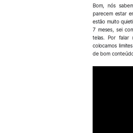
Bom, nós sabemo
parecem estar em
estão muito quie
7 meses, sei com
telas. Por fala
colocamos limit
de bom conteúdo