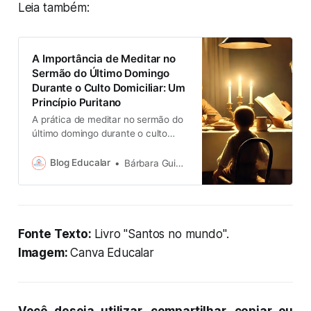
Leia também:
A Importância de Meditar no
Sermão do Último Domingo
Durante o Culto Domiciliar: Um
Princípio Puritano
A prática de meditar no sermão do
último domingo durante o culto
domiciliar é uma tradição rica e
edificante, especialmente
Blog Educalar
Bárbara Guinalz
valorizada pelos puritanos.
Fonte Texto:
Livro "Santos no mundo".
Imagem:
Canva Educalar
Você deseja utilizar, compartilhar, copiar ou