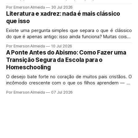
real se resolverem o problema exato que você enfrenta
Por Emerson Almeida
30 Jul 2026
hoje em casa.
Literatura e xadrez: nada é mais clássico
que isso
Existe uma pergunta simples que separa o que é clássico
do que é apenas antigo: isso ainda funciona? Muitas coisas
velhas morreram porque mereciam morrer.
Por Emerson Almeida
10 Jul 2026
A Ponte Antes do Abismo: Como Fazer uma
Transição Segura da Escola para o
Homeschooling
O desejo bate forte no coração de muitos pais cristãos. O
incômodo crescente com o que os filhos aprendem — ou
deixam de aprender — no sistema de ensino tradicional
Por Emerson Almeida
07 Jul 2026
gera uma pressa perfeitamente legítima.