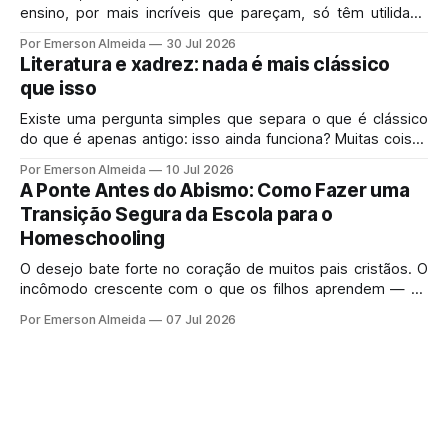
ensino, por mais incríveis que pareçam, só têm utilidade
real se resolverem o problema exato que você enfrenta
Por Emerson Almeida
30 Jul 2026
hoje em casa.
Literatura e xadrez: nada é mais clássico
que isso
Existe uma pergunta simples que separa o que é clássico
do que é apenas antigo: isso ainda funciona? Muitas coisas
velhas morreram porque mereciam morrer.
Por Emerson Almeida
10 Jul 2026
A Ponte Antes do Abismo: Como Fazer uma
Transição Segura da Escola para o
Homeschooling
O desejo bate forte no coração de muitos pais cristãos. O
incômodo crescente com o que os filhos aprendem — ou
deixam de aprender — no sistema de ensino tradicional
Por Emerson Almeida
07 Jul 2026
gera uma pressa perfeitamente legítima.