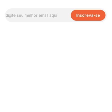
Inscreva-se
Missão, Visão e Valores
No que Cremos
Nossas Políticas
Onde nos Encontrar