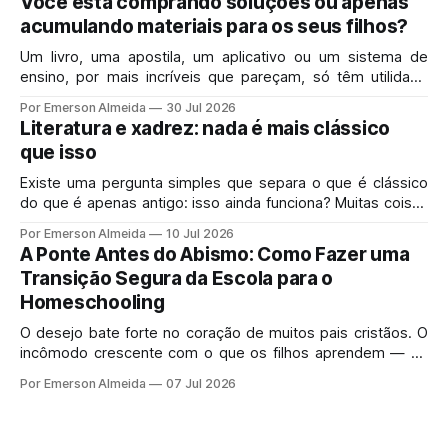
Você está comprando soluções ou apenas
acumulando materiais para os seus filhos?
Um livro, uma apostila, um aplicativo ou um sistema de
ensino, por mais incríveis que pareçam, só têm utilidade
real se resolverem o problema exato que você enfrenta
Por Emerson Almeida
30 Jul 2026
hoje em casa.
Literatura e xadrez: nada é mais clássico
que isso
Existe uma pergunta simples que separa o que é clássico
do que é apenas antigo: isso ainda funciona? Muitas coisas
velhas morreram porque mereciam morrer.
Por Emerson Almeida
10 Jul 2026
A Ponte Antes do Abismo: Como Fazer uma
Transição Segura da Escola para o
Homeschooling
O desejo bate forte no coração de muitos pais cristãos. O
incômodo crescente com o que os filhos aprendem — ou
deixam de aprender — no sistema de ensino tradicional
Por Emerson Almeida
07 Jul 2026
gera uma pressa perfeitamente legítima.