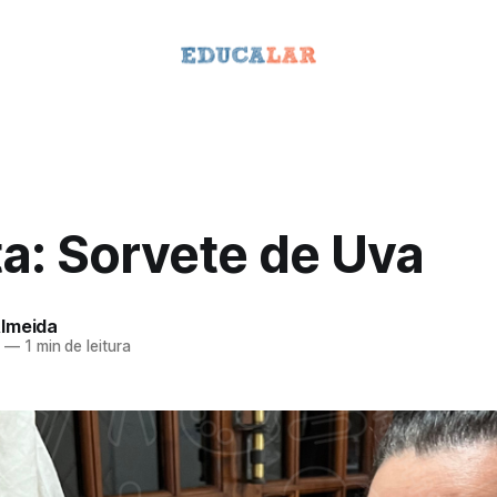
a: Sorvete de Uva
lmeida
5
—
1 min de leitura