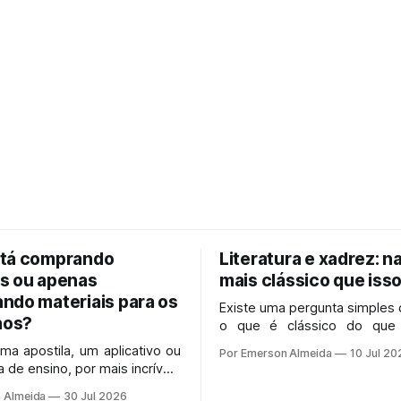
tá comprando
Literatura e xadrez: n
s ou apenas
mais clássico que iss
ndo materiais para os
Existe uma pergunta simples
hos?
o que é clássico do que
antigo: isso ainda funcio
uma apostila, um aplicativo ou
Por Emerson Almeida
10 Jul 20
coisas velhas morrera
 de ensino, por mais incríveis
mereciam morrer.
am, só têm utilidade real se
 Almeida
30 Jul 2026