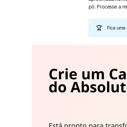
pó. Processe a mi
🏆
Fica uma d