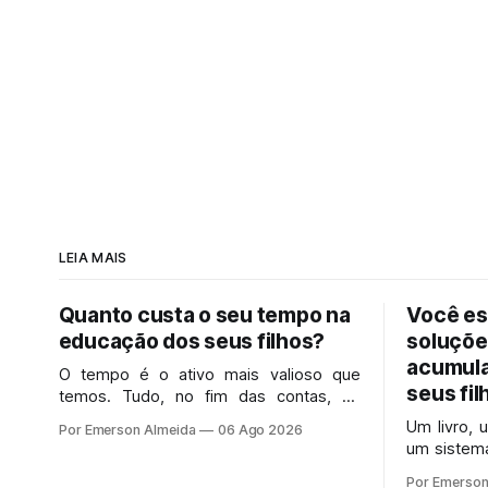
LEIA MAIS
Quanto custa o seu tempo na
Você es
educação dos seus filhos?
soluçõe
acumula
O tempo é o ativo mais valioso que
seus fil
temos. Tudo, no fim das contas, se
resume a ele.
Um livro, 
Por Emerson Almeida
06 Ago 2026
um sistema
que pareç
Por Emerson