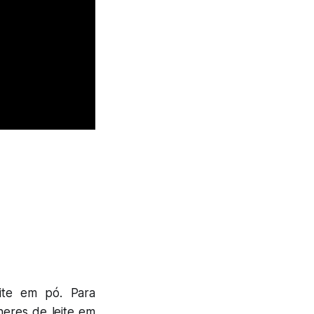
ite em pó. Para
heres de leite em