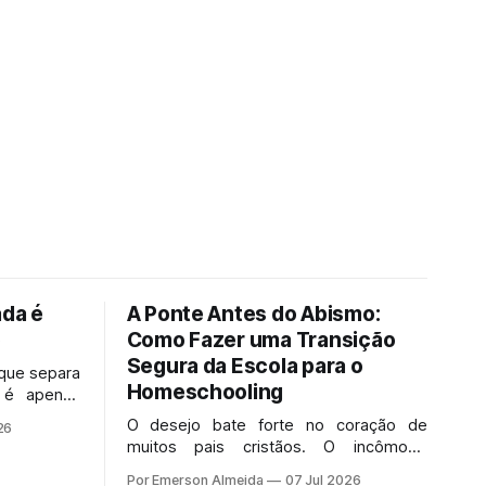
ada é
A Ponte Antes do Abismo:
o
Como Fazer uma Transição
Segura da Escola para o
 que separa
Homeschooling
 é apenas
na? Muitas
O desejo bate forte no coração de
26
m porque
muitos pais cristãos. O incômodo
crescente com o que os filhos
Por Emerson Almeida
07 Jul 2026