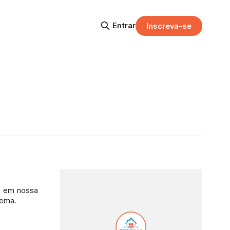
Entrar
Inscreva-se
de em nossa
rema.