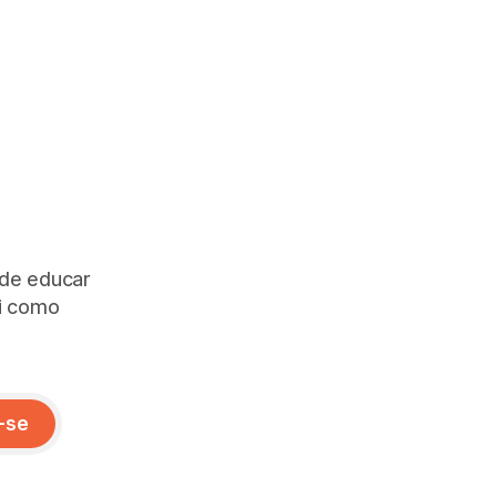
 de educar
ai como
-se