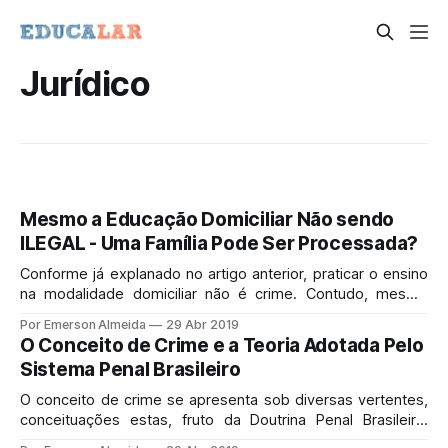
Jurídico
Mesmo a Educação Domiciliar Não sendo
ILEGAL - Uma Família Pode Ser Processada?
Conforme já explanado no artigo anterior, praticar o ensino
na modalidade domiciliar não é crime. Contudo, mesmo
diante da inexistência de lei que proíba ou regulamente a
Por Emerson Almeida
29 Abr 2019
prática, algumas famílias têm tido que enfrentar processo
O Conceito de Crime e a Teoria Adotada Pelo
judicial.
Sistema Penal Brasileiro
O conceito de crime se apresenta sob diversas vertentes,
conceituações estas, fruto da Doutrina Penal Brasileira,
quais sejam: material, formal e analítico.