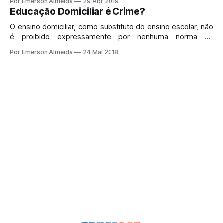
Por Emerson Almeida
29 Abr 2019
Educação Domiciliar é Crime?
O ensino domiciliar, como substituto do ensino escolar, não
é proibido expressamente por nenhuma norma no
ordenamento jurídico brasileiro, seja constitucional, legal ou
Por Emerson Almeida
24 Mai 2018
regulamentar.