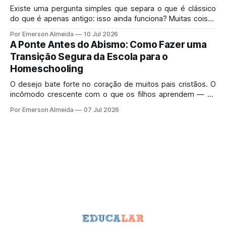
Existe uma pergunta simples que separa o que é clássico
do que é apenas antigo: isso ainda funciona? Muitas coisas
velhas morreram porque mereciam morrer.
Por Emerson Almeida
10 Jul 2026
A Ponte Antes do Abismo: Como Fazer uma
Transição Segura da Escola para o
Homeschooling
O desejo bate forte no coração de muitos pais cristãos. O
incômodo crescente com o que os filhos aprendem — ou
deixam de aprender — no sistema de ensino tradicional
Por Emerson Almeida
07 Jul 2026
gera uma pressa perfeitamente legítima.