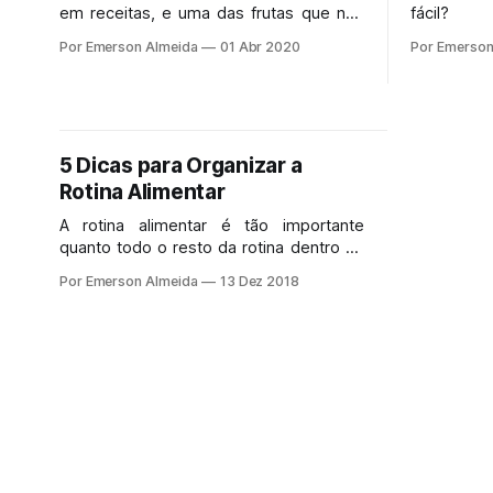
em receitas, e uma das frutas que não
fácil?
nos falta ao longo do ano todo no Brasil.
Por Emerson Almeida
01 Abr 2020
Por Emerson
Versátil, saborosa e nutritiva. Pode ser
assada, amassada, batida, frita, cozida
ou ser utilizada como ingrediente em
diversas receitas, como é o caso da
receita a seguir.
5 Dicas para Organizar a
Rotina Alimentar
A rotina alimentar é tão importante
quanto todo o resto da rotina dentro da
educação domiciliar.
Por Emerson Almeida
13 Dez 2018