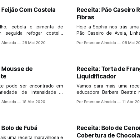
: Feijão Com Costela
Receita: Pão Caseiro 
Fibras
alho, cebola e pimenta de
Hoje a Sophia nos trás uma 
m seguida refogar costela.
Pão Caseiro de Aveia, Linh
 feijão e água até cobrir.
(rico em fibras, cálcio, fósfo
 Almeida
28 Mai 2020
Por Emerson Almeida
08 Mai 2
e magnésio). Acompanhe o v
está tudo bem explicado.
: Mousse de
Receita: Torta de Fra
te
Liquidificador
te pode ser encontrado em
Vamos para mais uma rece
ariedade de intensidade e
educadora Barbara Beatriz 
 está presente em muitas
uma receita de torta de fr
 Almeida
18 Abr 2020
Por Emerson Almeida
11 Abr 2
 de sobremesa. No artigo
simples. Vamos conferir!
lém da receita e informações
ais do Mousse de Chocolate,
ntrará algumas curiosidades
 Bolo de Fubá
Receita: Bolo de Cen
 alimento.
Cobertura de Chocola
is uma receita maravilhosa e