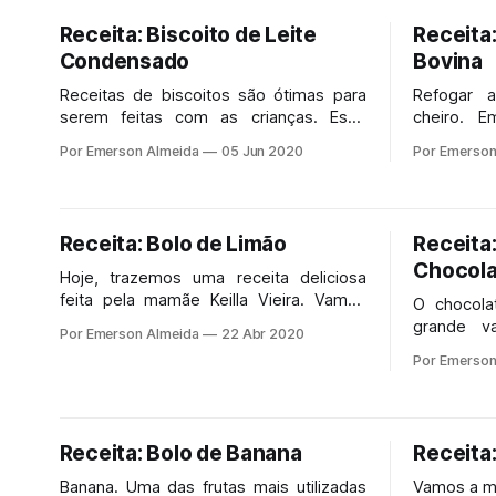
que não gostaríamos que estivessem
Receita: Biscoito de Leite
Receita
ali.
Condensado
Bovina
Receitas de biscoitos são ótimas para
Refogar 
serem feitas com as crianças. Esse
cheiro. E
momento ficará em suas memórias e
Acrescentar
Por Emerson Almeida
05 Jun 2020
Por Emerson
trará muita diversão e aprendizado para
os envolvidos. Nossa proposta de
atividade com a receita a seguir foi
trazer algumas curiosidades sobre a
Receita: Bolo de Limão
Receita
história do leite condensado.
Chocola
Hoje, trazemos uma receita deliciosa
feita pela mamãe Keilla Vieira. Vamos
O chocola
conferir!
grande v
Por Emerson Almeida
22 Abr 2020
sabor, e
Por Emerson
receitas
abaixo, a
nutricion
você enco
Receita: Bolo de Banana
Receita:
sobre esse
Banana. Uma das frutas mais utilizadas
Vamos a ma