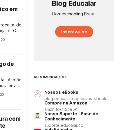
Blog Educalar
Rico em
Homeschooling Brasil.
receita de
aça e Chia
Inscreva-se
ro, ômega 3
020
ídeo, onde
ngo de
RECOMENDAÇÕES
ita! A mãe
nos enviou
ango super
Nossos eBooks
020
blog.educalar.co/nossos-ebooks
Compre na Amazon
amzn.to/4i5ce5K
Nosso Suporte | Base de
oura com
Conhecimento
te
suporte.educalar.co
Hub Educalar