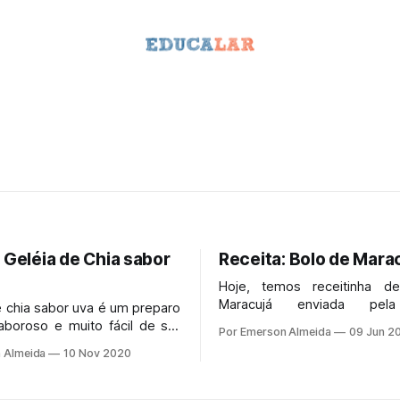
 Geléia de Chia sabor
Receita: Bolo de Mara
Hoje, temos receitinha d
Maracujá enviada pe
e chia sabor uva é um preparo
educadora Nilceia Fernandes.
aboroso e muito fácil de ser
Por Emerson Almeida
09 Jun 2
ém de proporcionar muitos
 Almeida
10 Nov 2020
s para nossa saúde você pode
rapidinho com as crianças.