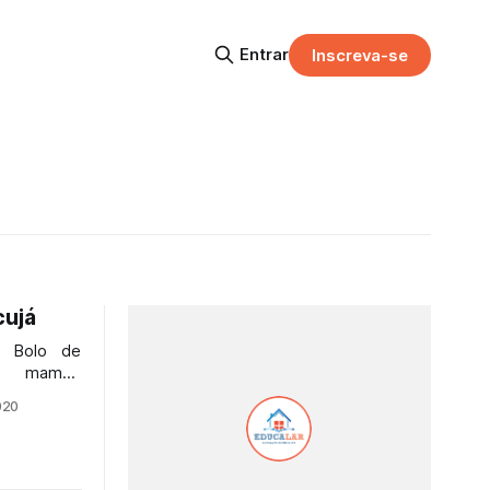
Entrar
Inscreva-se
cujá
e Bolo de
la mamãe
020