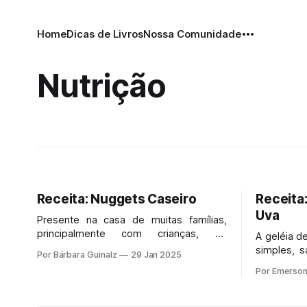
Home
Dicas de Livros
Nossa Comunidade
Nutrição
Receita: Nuggets Caseiro
Receita:
Uva
Presente na casa de muitas famílias,
principalmente com crianças, os
A geléia d
nuggets são uma opção prática e
simples, s
Por Bárbara Guinalz
29 Jan 2025
agradam ao paladar de muitos. Porém,
feito. Al
Por Emerson
quando se trata da versão
benefício
industrializada, esse alimento vem com
fazer bem 
ingredientes que desconhecemos ou