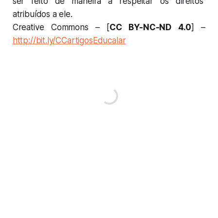
ser feito de maneira a respeitar os direitos
atribuídos a ele.
Creative Commons – [
CC BY-NC-ND 4.0
] –
http://bit.ly/CCartigosEducalar