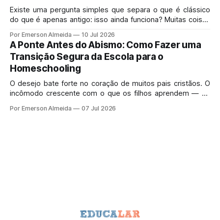
Existe uma pergunta simples que separa o que é clássico
do que é apenas antigo: isso ainda funciona? Muitas coisas
velhas morreram porque mereciam morrer.
Por Emerson Almeida
10 Jul 2026
A Ponte Antes do Abismo: Como Fazer uma
Transição Segura da Escola para o
Homeschooling
O desejo bate forte no coração de muitos pais cristãos. O
incômodo crescente com o que os filhos aprendem — ou
deixam de aprender — no sistema de ensino tradicional
Por Emerson Almeida
07 Jul 2026
gera uma pressa perfeitamente legítima.