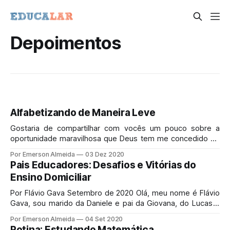
Depoimentos
Alfabetizando de Maneira Leve
Gostaria de compartilhar com vocês um pouco sobre a
oportunidade maravilhosa que Deus tem me concedido de
alfabetizar meu filho caçula, Davi. Decidimos pelo
Por Emerson Almeida
03 Dez 2020
homeschooling em 2019...
Pais Educadores: Desafios e Vitórias do
Ensino Domiciliar
Por Flávio Gava Setembro de 2020 Olá, meu nome é Flávio
Gava, sou marido da Daniele e pai da Giovana, do Lucas e
do Davi. A pedido da Educalar, quero tentar repartir com
Por Emerson Almeida
04 Set 2020
vocês um pouco do que temos vivido em nosso lar,
Rotina: Estudando Matemática