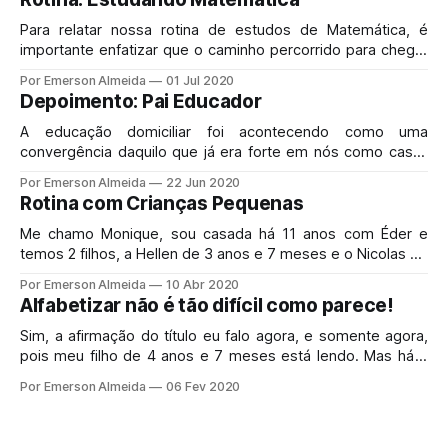
ensinando nossos filhos em casa. Pretendo ser
Para relatar nossa rotina de estudos de Matemática, é
importante enfatizar que o caminho percorrido para chegar
ao ponto de organização e escolhas de materiais foi se
Por Emerson Almeida
01 Jul 2020
aprimorando ao longo de, mais ou menos, três anos,
Depoimento: Pai Educador
conforme meus erros e acertos ...
A educação domiciliar foi acontecendo como uma
convergência daquilo que já era forte em nós como casal.
Posso dizer que Deus abriu nossos olhos para a
Por Emerson Almeida
22 Jun 2020
simplicidade da criação de Deus, cada dia mais longe das
Rotina com Crianças Pequenas
famílias; por isso nos sentimos remando contra a maré em
muitas questões ...
Me chamo Monique, sou casada há 11 anos com Éder e
temos 2 filhos, a Hellen de 3 anos e 7 meses e o Nicolas de
1 ano e 9 meses. Hoje quero compartilhar um pouquinho do
Por Emerson Almeida
10 Abr 2020
nosso dia a dia, nossa rotina com crianças pequenas.
Alfabetizar não é tão difícil como parece!
Sim, a afirmação do título eu falo agora, e somente agora,
pois meu filho de 4 anos e 7 meses está lendo. Mas há 7
meses, a realidade era outra. Eu fiz várias pesquisas com
Por Emerson Almeida
06 Fev 2020
mães educadoras sobre o que seria a melhor forma de
alfabetizar e, existem diversas maneiras maravilhosas...