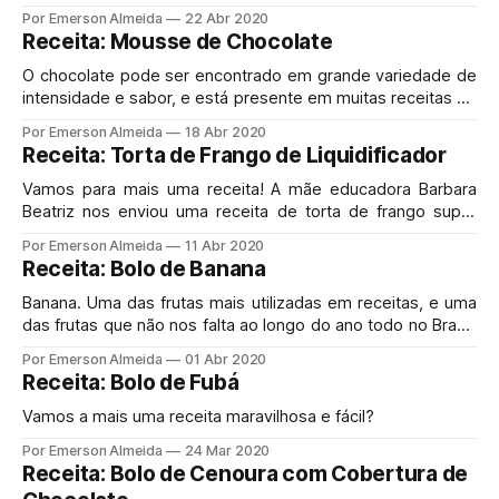
Por Emerson Almeida
22 Abr 2020
Receita: Mousse de Chocolate
O chocolate pode ser encontrado em grande variedade de
intensidade e sabor, e está presente em muitas receitas de
sobremesa. No artigo abaixo, além da receita e
Por Emerson Almeida
18 Abr 2020
informações nutricionais do Mousse de Chocolate, você
Receita: Torta de Frango de Liquidificador
encontrará algumas curiosidades sobre esse alimento.
Vamos para mais uma receita! A mãe educadora Barbara
Beatriz nos enviou uma receita de torta de frango super
simples. Vamos conferir!
Por Emerson Almeida
11 Abr 2020
Receita: Bolo de Banana
Banana. Uma das frutas mais utilizadas em receitas, e uma
das frutas que não nos falta ao longo do ano todo no Brasil.
Versátil, saborosa e nutritiva. Pode ser assada, amassada,
Por Emerson Almeida
01 Abr 2020
batida, frita, cozida ou ser utilizada como ingrediente em
Receita: Bolo de Fubá
diversas receitas, como é o caso da receita a seguir.
Vamos a mais uma receita maravilhosa e fácil?
Por Emerson Almeida
24 Mar 2020
Receita: Bolo de Cenoura com Cobertura de