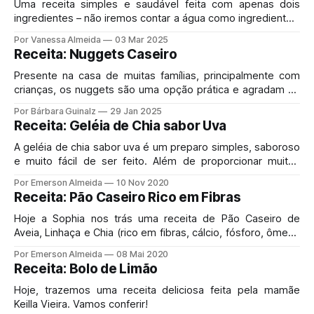
açúcar (225g) 1 xícara
Uma receita simples e saudável feita com apenas dois
ingredientes – não iremos contar a água como ingrediente –
pode refrescar os seus dias. Ingredientes Uva congelada
Por Vanessa Almeida
03 Mar 2025
(de preferência sem sementes) Leite em pó Modo de
Receita: Nuggets Caseiro
Preparo Coloque a uva congelada no processador e vá
acrescentando o leite em pó. Para aproximadamente
Presente na casa de muitas famílias, principalmente com
crianças, os nuggets são uma opção prática e agradam ao
paladar de muitos. Porém, quando se trata da versão
Por Bárbara Guinalz
29 Jan 2025
industrializada, esse alimento vem com ingredientes que
Receita: Geléia de Chia sabor Uva
desconhecemos ou que não gostaríamos que estivessem
ali.
A geléia de chia sabor uva é um preparo simples, saboroso
e muito fácil de ser feito. Além de proporcionar muitos
benefícios para nossa saúde você pode fazer bem
Por Emerson Almeida
10 Nov 2020
rapidinho com as crianças.
Receita: Pão Caseiro Rico em Fibras
Hoje a Sophia nos trás uma receita de Pão Caseiro de
Aveia, Linhaça e Chia (rico em fibras, cálcio, fósforo, ômega
3 e magnésio). Acompanhe o vídeo, onde está tudo bem
Por Emerson Almeida
08 Mai 2020
explicado.
Receita: Bolo de Limão
Hoje, trazemos uma receita deliciosa feita pela mamãe
Keilla Vieira. Vamos conferir!