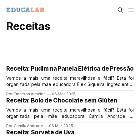
Receitas
Receita: Pudim na Panela Elétrica de Pressão
Vamos a mais uma receita maravilhosa e fácil? Esta foi
organizada pela mãe educadora Elex Siqueira. Ingredientes
1 caixinha de leite condensado (395 g); 2 medidas da
Por Emerson Almeida
06 Mar 2025
caixinha de leite condensado de leite; 3 ovos; 50g de
Receita: Bolo de Chocolate sem Glúten
Açúcar para caramelizar; Modo de Preparo 1 - Liquidificar
tudo, colocar em uma
Vamos a mais uma receita maravilhosa e fácil? Esta foi
organizada pela mãe educadora Camila Andrade, e
executada por seus filhos: Angélica e Antony. Ingredientes
Por Camila Andrade
06 Mar 2025
1 e ½ xícara de farinha de arroz (195g) ½ xícara de
Receita: Sorvete de Uva
chocolate em pó 70% ou 100% cacau (40g) 1 xícara (chá)